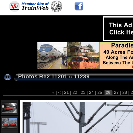
Photos Re2 11201
»
11239
«
|
<
|
21
|
22
|
23
|
24
|
25
|
26
|
27
|
28
|
2