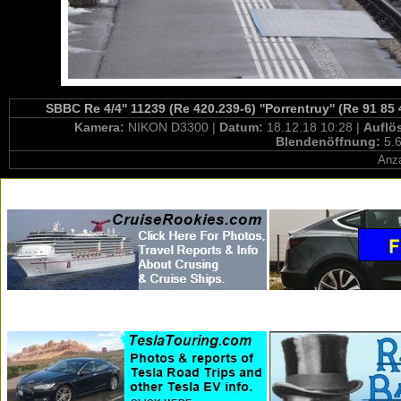
SBBC Re 4/4'' 11239 (Re 420.239-6) ''Porrentruy'' (Re 91 8
Kamera:
NIKON D3300 |
Datum:
18.12.18 10:28 |
Auflö
Blendenöffnung:
5.6
Anza