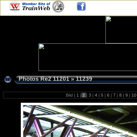
Photos Re2 11201
»
11239
Bild |
1
|
2
|
3
|
4
|
5
|
6
|
7
|
8
|
9
|
1