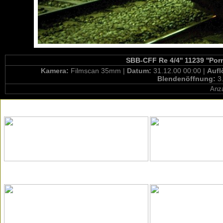
SBB-CFF Re 4/4'' 11239 ''Porr
Kamera:
Filmscan 35mm |
Datum:
31.12.00 00:00 |
Aufl
Blendenöffnung:
3
Anza