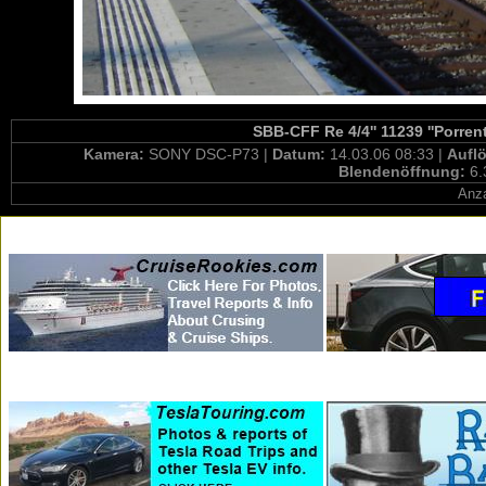
SBB-CFF Re 4/4'' 11239 ''Porrent
Kamera:
SONY DSC-P73 |
Datum:
14.03.06 08:33 |
Aufl
Blendenöffnung:
6.
Anza