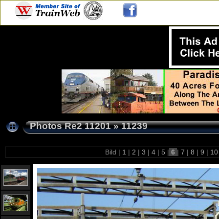
Photos Re2 11201
»
11239
Bild |
1
|
2
|
3
|
4
|
5
|
6
|
7
|
8
|
9
|
1