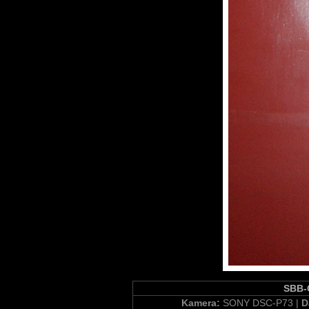
SBB-C
Kamera:
SONY DSC-P73 |
D