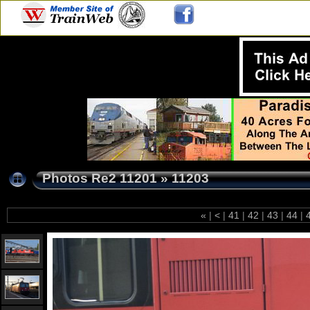
Photos Re2 11201
»
11203
«
|
<
|
41
|
42
|
43
|
44
|