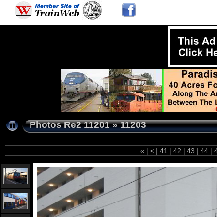
Photos Re2 11201
»
11203
«
|
<
|
41
|
42
|
43
|
44
|