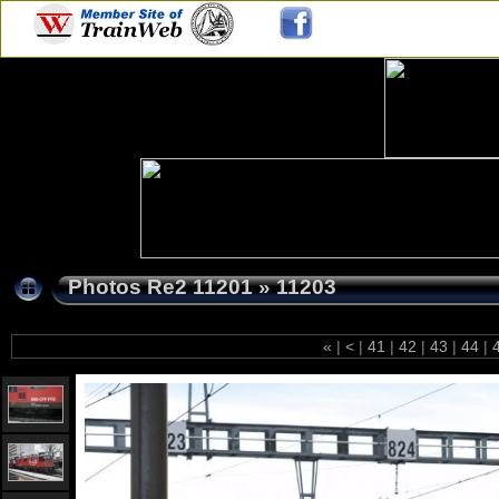
Photos Re2 11201
»
11203
«
|
<
|
41
|
42
|
43
|
44
|