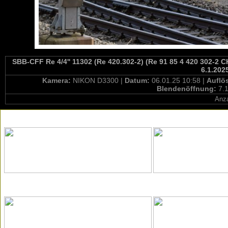
SBB-CFF Re 4/4'' 11302 (Re 420.302-2) (Re 91 85 4 420 302-2 
6.1.202
Kamera:
NIKON D3300 |
Datum:
06.01.25 10:58 |
Auflö
Blendenöffnung:
7.1
Anza