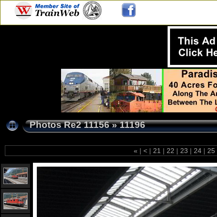
Photos Re2 11156
»
11196
«
|
<
|
21
|
22
|
23
|
24
|
25