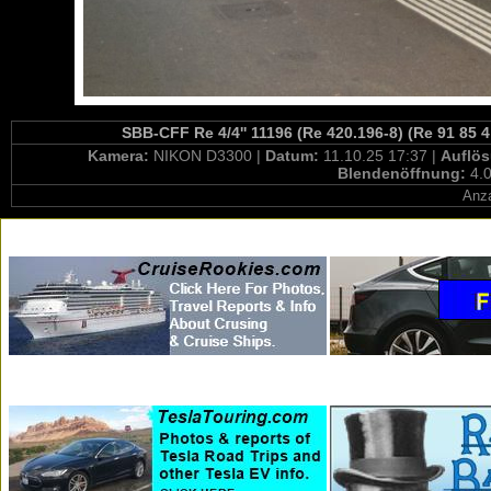
SBB-CFF Re 4/4'' 11196 (Re 420.196-8) (Re 91 85 
Kamera:
NIKON D3300 |
Datum:
11.10.25 17:37 |
Auflö
Blendenöffnung:
4.0
Anza