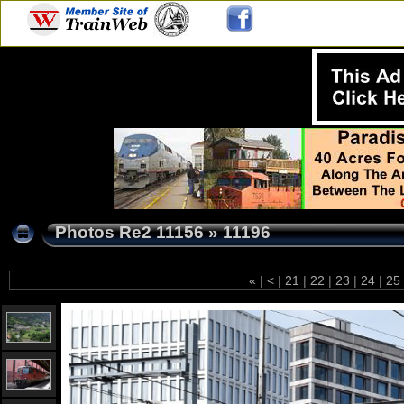
Photos Re2 11156
»
11196
«
|
<
|
21
|
22
|
23
|
24
|
25