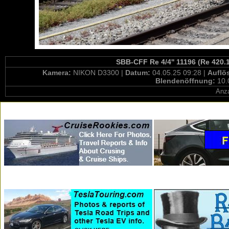
SBB-CFF Re 4/4'' 11196 (Re 420.1
Kamera:
NIKON D3300 |
Datum:
04.05.25 09:28 |
Auflö
Blendenöffnung:
10.
Anza