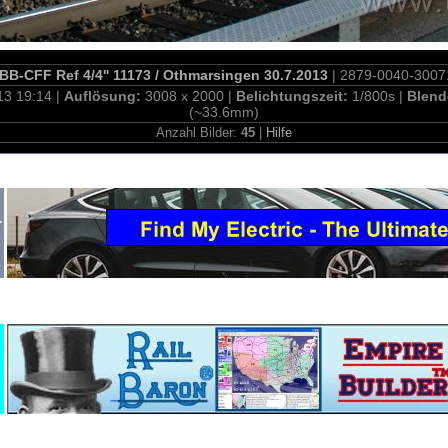
BB-CFF Ref 4/4'' 11173 / Othmarsingen 30.7.2013
| 2879-0040-3007
13 19:14 |
Auflösung:
3008 x 2000 |
Belichtungszeit:
1/800s |
Blend
(~33.6mm)
Anzahl Bilder:
45
|
Hilfe