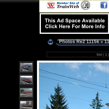
Photos Re2 11156
»
1
Bild |
1
|