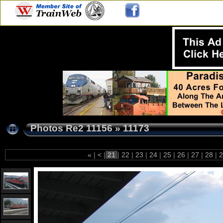
Photos Re2 11156
»
11173
«
|
<
|
21
|
22
|
23
|
24
|
25
|
26
|
27
|
28
|
2