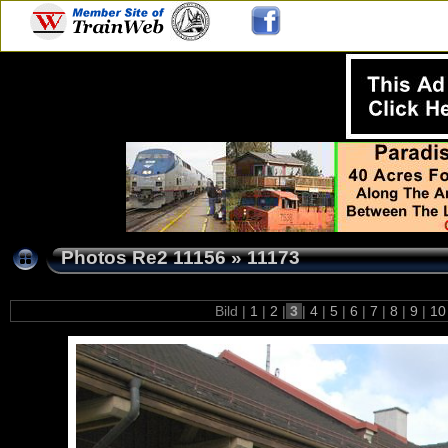
Photos Re2 11156
»
11173
Bild |
1
|
2
|
3
|
4
|
5
|
6
|
7
|
8
|
9
|
1