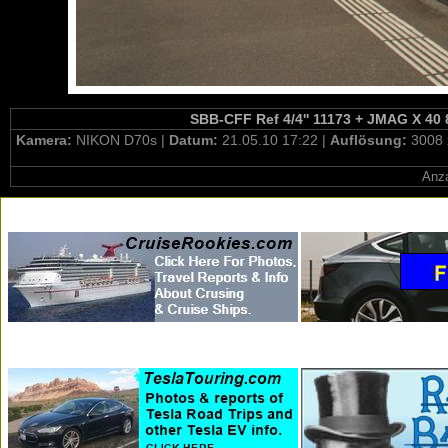
SBB-CFF Ref 4/4'' 11173 + JMAG X 40 8
Kamera:
NIKON D70s |
Datum:
21.05.10 17:22 |
Auflösung:
3008 
Anza