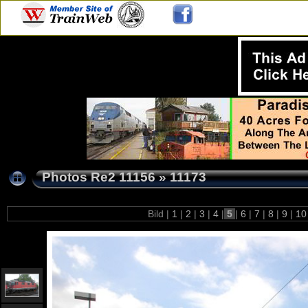
Photos Re2 11156
»
11173
Bild |
1
|
2
|
3
|
4
|
5
|
6
|
7
|
8
|
9
|
1