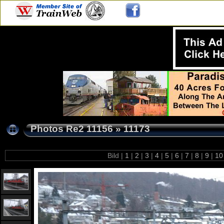
Photos Re2 11156
»
11173
Bild |
1
|
2
|
3
|
4
|
5
|
6
|
7
|
8
|
9
|
1