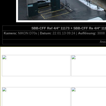
SBB-CFF Ref 4/4'' 11173 + SBB-CFF Re 4/4'' 11
Kamera:
NIKON D70s |
Datum:
22.01.13 09:24 |
Auflösung:
3008 
Anza