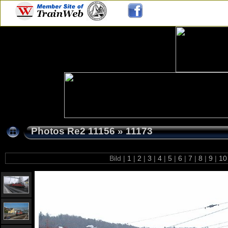
Photos Re2 11156
»
11173
Bild |
1
|
2
|
3
|
4
|
5
|
6
|
7
|
8
|
9
|
1