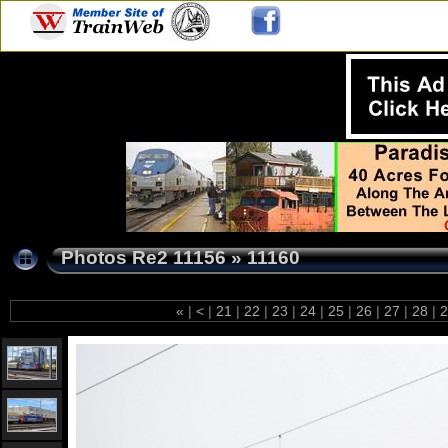
Photos Re2 11156
»
11160
«
|
<
|
21
|
22
|
23
|
24
|
25
|
26
|
27
|
28
|
2