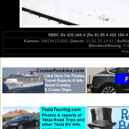
SBBC Re 420.160-4 (Re 91 85 4 420 160-4
Kamera:
NIKON D3300 |
Datum:
21.01.23 13:41 |
Auflö
Blendenöffnung:
5.6
Anza