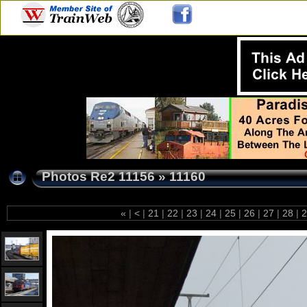
Photos Re2 11156
»
11160
«
|
<
|
21
|
22
|
23
|
24
|
25
|
26
|
27
|
28
|
2