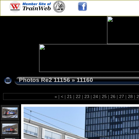
Photos Re2 11156
»
11160
«
|
<
|
21
|
22
|
23
|
24
|
25
|
26
|
27
|
28
|
2