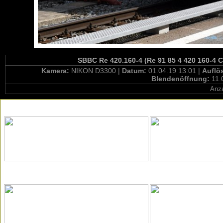
SBBC Re 420.160-4 (Re 91 85 4 420 160-4 C
Kamera:
NIKON D3300 |
Datum:
01.04.19 13:01 |
Auflö
Blendenöffnung:
11.
Anza