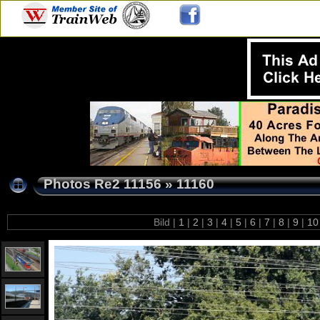
Photos Re2 11156
»
11160
Bild |
1
|
2
|
3
|
4
|
5
|
6
|
7
|
8
|
9
|
1