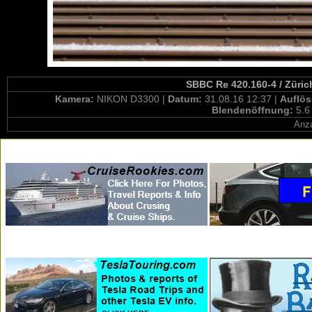
SBBC Re 420.160-4 / Züric
Kamera:
NIKON D3300 |
Datum:
31.08.16 12:37 |
Auflö
Blendenöffnung:
5.6
Anza