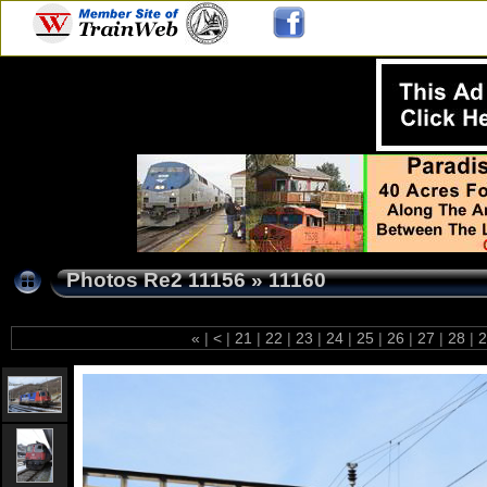
Photos Re2 11156
»
11160
«
|
<
|
21
|
22
|
23
|
24
|
25
|
26
|
27
|
28
|
2