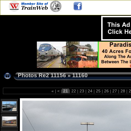
Photos Re2 11156
»
11160
«
|
<
|
21
|
22
|
23
|
24
|
25
|
26
|
27
|
28
|
2