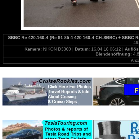
SBBC Re 420.160-4 (Re 91 85 4 420 160-4 CH-SBBC) + SBBC Re 4
49
Kamera:
NIKON D3300 |
Datum:
16.04.18 06:12 |
Auflö
Blendenöffnung:
4.8
Anza