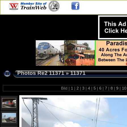
Photos Re2 11371
»
11371
Bild |
1
|
2
|
3
|
4
|
5
|
6
|
7
|
8
|
9
|
1