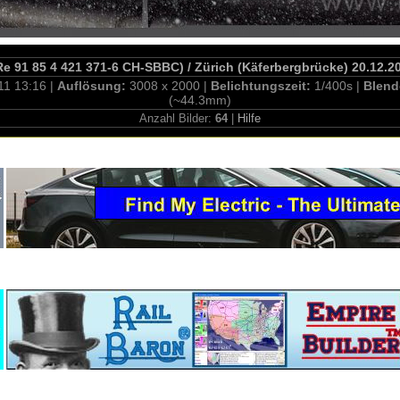
e 91 85 4 421 371-6 CH-SBBC) / Zürich (Käferbergbrücke) 20.12.2
11 13:16 |
Auflösung:
3008 x 2000 |
Belichtungszeit:
1/400s |
Blend
(~44.3mm)
Anzahl Bilder:
64
|
Hilfe