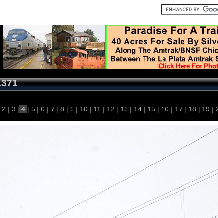
1371
2
|
3
|
4
|
5
|
6
|
7
|
8
|
9
|
10
|
11
|
12
|
13
|
14
|
15
|
16
|
17
|
18
|
19
|