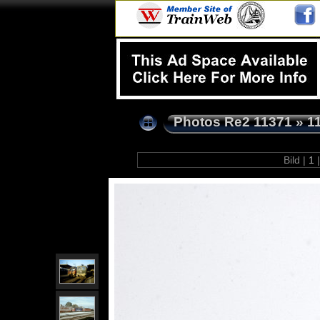
Photos Re2 11371
»
1
Bild |
1
|