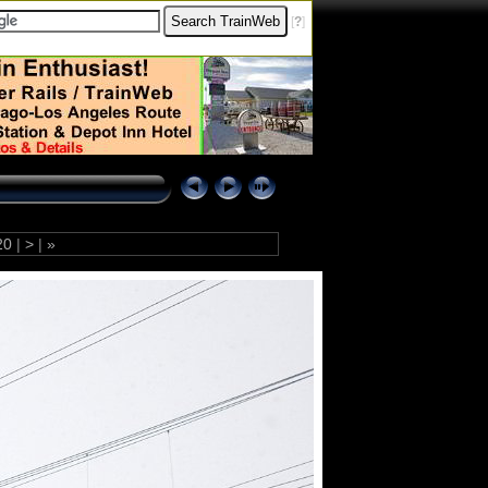
[
?
]
20
|
>
|
»