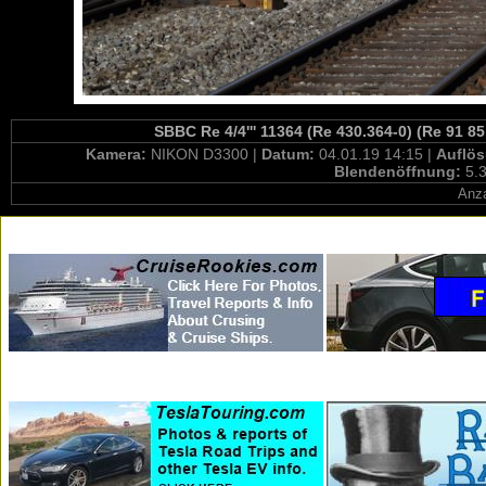
SBBC Re 4/4''' 11364 (Re 430.364-0) (Re 91 8
Kamera:
NIKON D3300 |
Datum:
04.01.19 14:15 |
Auflö
Blendenöffnung:
5.3
Anza