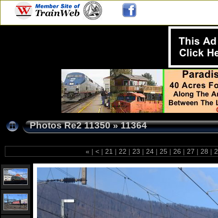
Photos Re2 11350
»
11364
«
|
<
|
21
|
22
|
23
|
24
|
25
|
26
|
27
|
28
|
2