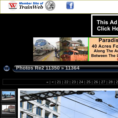
Photos Re2 11350
»
11364
«
|
<
|
21
|
22
|
23
|
24
|
25
|
26
|
27
|
28
|
2