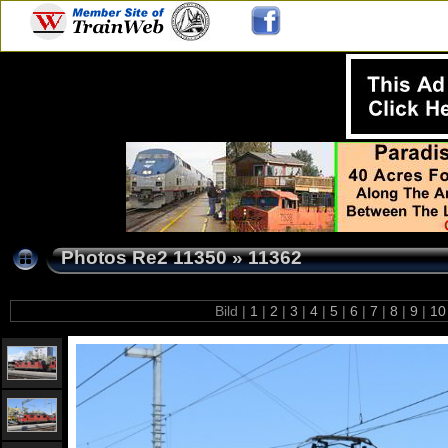
Photos Re2 11350
»
11362
Bild |
1
|
2
|
3
|
4
|
5
|
6
|
7
|
8
|
9
|
1