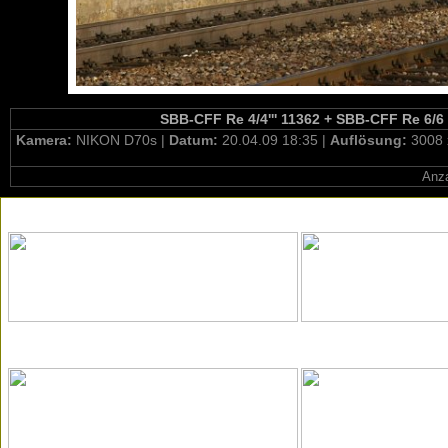
SBB-CFF Re 4/4''' 11362 + SBB-CFF Re 6/6 1
Kamera:
NIKON D70s |
Datum:
20.04.09 18:35 |
Auflösung:
3008 
Anza