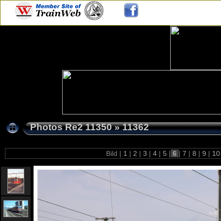
Photos Re2 11350
»
11362
Bild |
1
|
2
|
3
|
4
|
5
|
6
|
7
|
8
|
9
|
1