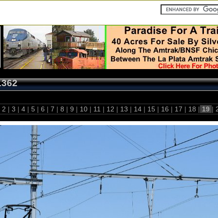
1362
2
|
3
|
4
|
5
|
6
|
7
|
8
|
9
|
10
|
11
|
12
|
13
|
14
|
15
|
16
|
17
|
18
|
19
|