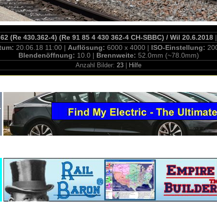
362 (Re 430.362-4) (Re 91 85 4 430 362-4 CH-SBBC) / Wil 20.6.2018
|
tum:
20.06.18 11:00 |
Auflösung:
6000 x 4000 |
ISO-Einstellung:
20
Blendenöffnung:
10.0 |
Brennweite:
52.0mm (~78.0mm)
Anzahl Bilder:
23
|
Hilfe