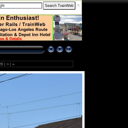
[
?
]
20
|
>
|
»