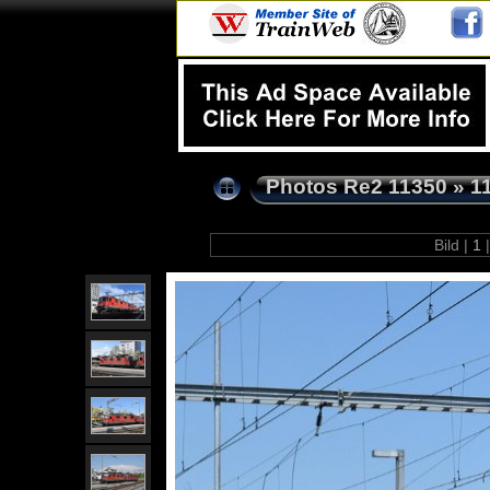
Photos Re2 11350
»
1
Bild |
1
|