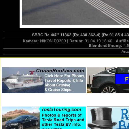
SBBC Re 4/4''' 11362 (Re 430.362-4) (Re 91 85 4 
Kamera:
NIKON D3300 |
Datum:
01.04.19 18:40 |
Auflö
Blendenöffnung:
4.8
Anza