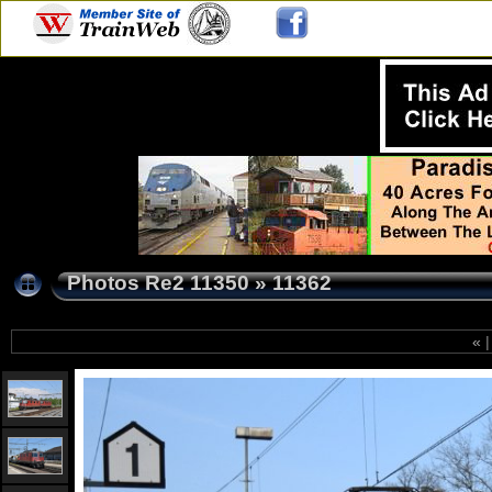
Photos Re2 11350
»
11362
«
|