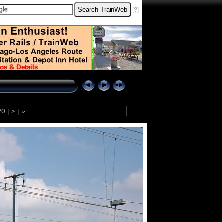
[
?
]
20
|
>
|
»