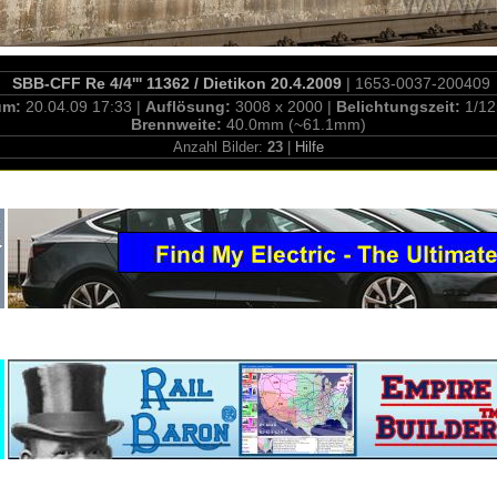
SBB-CFF Re 4/4''' 11362 / Dietikon 20.4.2009
| 1653-0037-200409
um:
20.04.09 17:33 |
Auflösung:
3008 x 2000 |
Belichtungszeit:
1/12
Brennweite:
40.0mm (~61.1mm)
Anzahl Bilder:
23
|
Hilfe