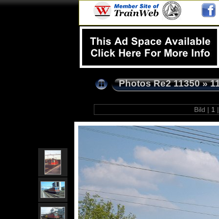
Photos Re2 11350
»
1
Bild |
1
|