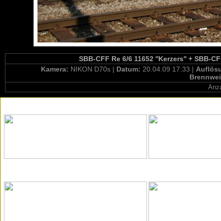
SBB-CFF Re 6/6 11652 ''Kerzers'' + SBB-CFF
Kamera:
NIKON D70s |
Datum:
20.04.09 17:33 |
Auflös
Brennwei
Anza