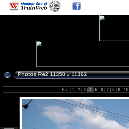
Photos Re2 11350
»
11362
Bild |
1
|
2
|
3
|
4
|
5
|
6
|
7
|
8
|
9
|
1