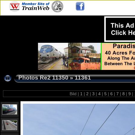
Photos Re2 11350
»
11361
Bild |
1
|
2
|
3
|
4
|
5
|
6
|
7
|
8
|
9
|