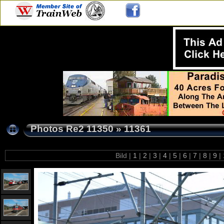
Photos Re2 11350
»
11361
Bild |
1
|
2
|
3
|
4
|
5
|
6
|
7
|
8
|
9
|