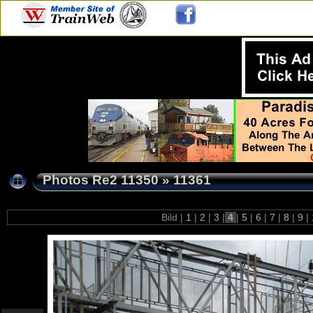
Photos Re2 11350
»
11361
Bild |
1
|
2
|
3
|
4
|
5
|
6
|
7
|
8
|
9
|