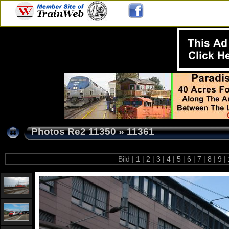
Photos Re2 11350
»
11361
Bild |
1
|
2
|
3
|
4
|
5
|
6
|
7
|
8
|
9
|