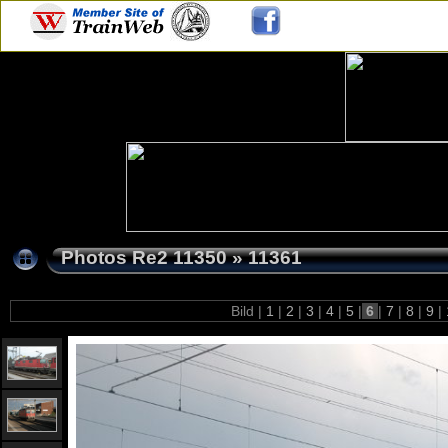
Photos Re2 11350
»
11361
Bild |
1
|
2
|
3
|
4
|
5
|
6
|
7
|
8
|
9
|