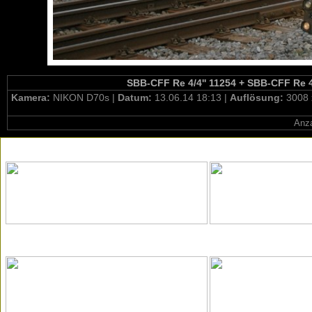
SBB-CFF Re 4/4'' 11254 + SBB-CFF Re 4/
Kamera:
NIKON D70s |
Datum:
13.06.14 18:13 |
Auflösung:
3008 
Anza