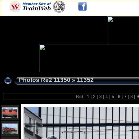
Photos Re2 11350
»
11352
Bild |
1
|
2
|
3
|
4
|
5
|
6
|
7
|
8
|