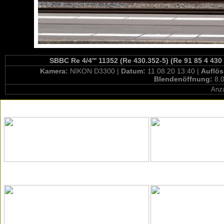
SBBC Re 4/4''' 11352 (Re 430.352-5) (Re 91 85 4 430
Kamera:
NIKON D3300 |
Datum:
11.08.20 13:40 |
Auflö
Blendenöffnung:
8.0
Anza