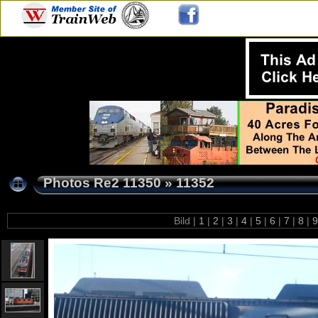
Photos Re2 11350
»
11352
Bild |
1
|
2
|
3
|
4
|
5
|
6
|
7
|
8
|