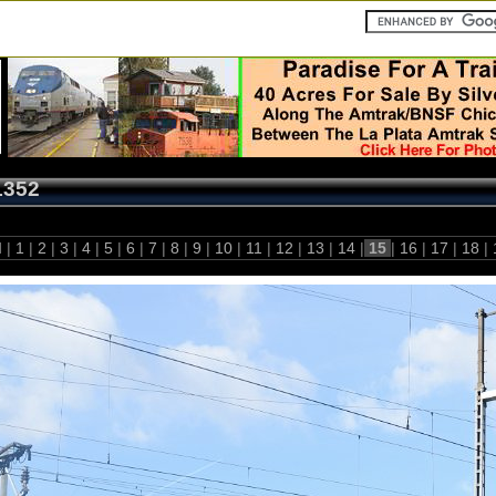
1352
 |
1
|
2
|
3
|
4
|
5
|
6
|
7
|
8
|
9
|
10
|
11
|
12
|
13
|
14
|
15
|
16
|
17
|
18
|