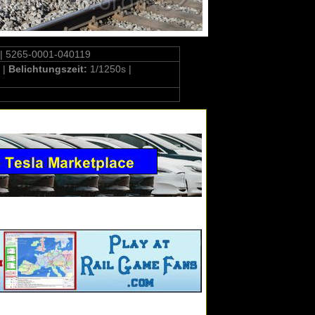
| 5265-0001-040119
 |
Belichtungszeit:
1/1250s |