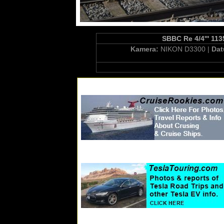
SBBC Re 4/4''' 113
Kamera:
NIKON D3300 |
Da