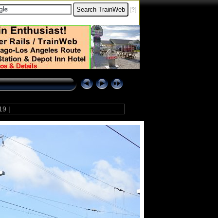
[
?
]
19
|