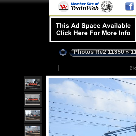
Photos Re2 11350
»
1
Bild