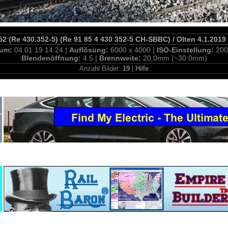
52 (Re 430.352-5) (Re 91 85 4 430 352-5 CH-SBBC) / Olten 4.1.2019
tum:
04.01.19 14:24 |
Auflösung:
6000 x 4000 |
ISO-Einstellung:
200
Blendenöffnung:
4.5 |
Brennweite:
20.0mm (~30.0mm)
Anzahl Bilder:
19
|
Hilfe