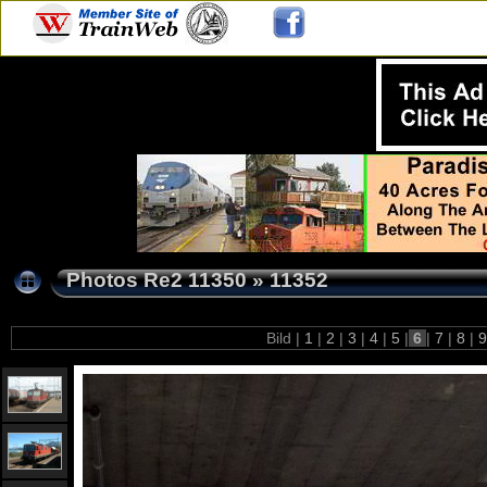
Photos Re2 11350
»
11352
Bild |
1
|
2
|
3
|
4
|
5
|
6
|
7
|
8
|