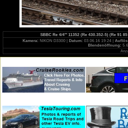
SBBC Re 4/4''' 11352 (Re 430.352-5) (Re 91 8
Kamera:
NIKON D3300 |
Datum:
03.06.16 19:24 |
Auflö
Blendenöffnung:
5.6
Anza