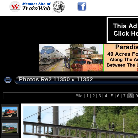
Photos Re2 11350
»
11352
Bild |
1
|
2
|
3
|
4
|
5
|
6
|
7
|
8
|