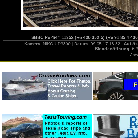
SBBC Re 4/4''' 11352 (Re 430.352-5) (Re 91 85 4 43
Kamera:
NIKON D3300 |
Datum:
09.05.17 18:32 |
Auflö
Blendenöffnung:
6.3
Anza