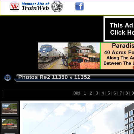
Photos Re2 11350
»
11352
Bild |
1
|
2
|
3
|
4
|
5
|
6
|
7
|
8
|