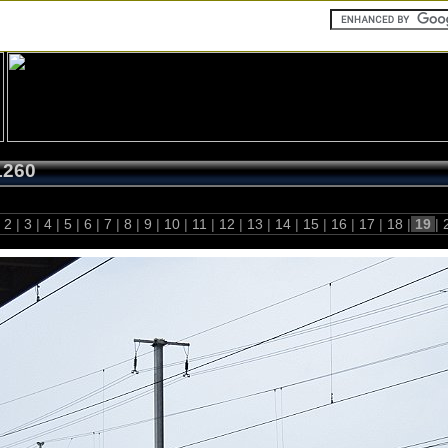
1260
2
|
3
|
4
|
5
|
6
|
7
|
8
|
9
|
10
|
11
|
12
|
13
|
14
|
15
|
16
|
17
|
18
|
19
|