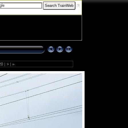
[
?
]
20
|
>
|
»