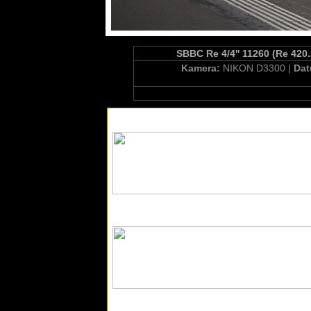
SBBC Re 4/4'' 11260 (Re 420
Kamera:
NIKON D3300 |
Da