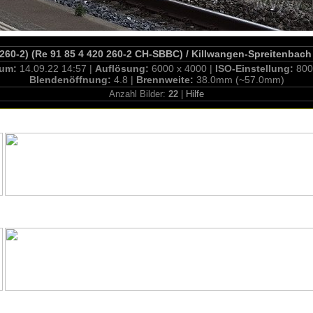
.260-2) (Re 91 85 4 420 260-2 CH-SBBC) / Killwangen-Spreitenbach
tum:
14.09.22 14:57 |
Auflösung:
6000 x 4000 |
ISO-Einstellung:
800
Blendenöffnung:
4.8 |
Brennweite:
38.0mm (~57.0mm)
Anzahl Bilder:
22
|
Hilfe