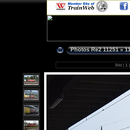
Photos Re2 11251
»
1
Bild |
1
|