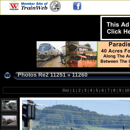
Photos Re2 11251
»
11260
Bild |
1
|
2
|
3
|
4
|
5
|
6
|
7
|
8
|
9
|
1