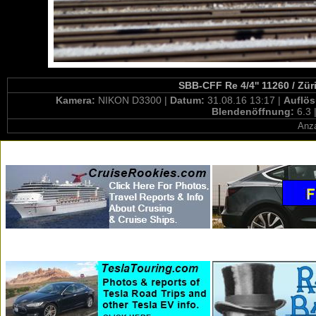
SBB-CFF Re 4/4'' 11260 / Zür
Kamera:
NIKON D3300 |
Datum:
31.08.16 13:17 |
Auflö
Blendenöffnung:
6.3 
Anza