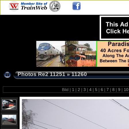
Photos Re2 11251
»
11260
Bild |
1
|
2
|
3
|
4
|
5
|
6
|
7
|
8
|
9
|
1