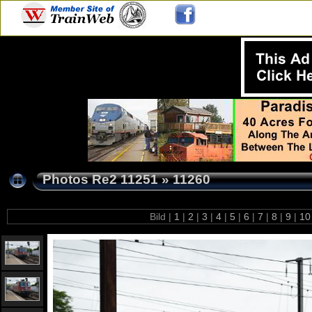
Photos Re2 11251
»
11260
Bild |
1
|
2
|
3
|
4
|
5
|
6
|
7
|
8
|
9
|
1