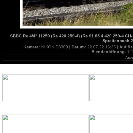
SBBC Re 4/4'' 11259 (Re 420.259-4) (Re 91 85 4 420 259-4 C
Spreitenbach 2
Kamera:
NIKON D3300 |
Datum:
22.07.22 16:25 |
Auflö
Blendenöffnung:
7.1
Anza