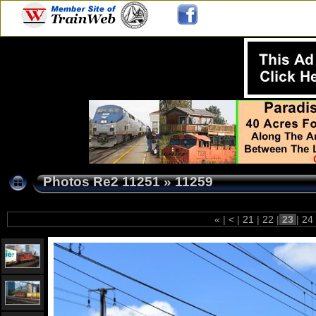
Photos Re2 11251
»
11259
«
|
<
|
21
|
22
|
23
|
24