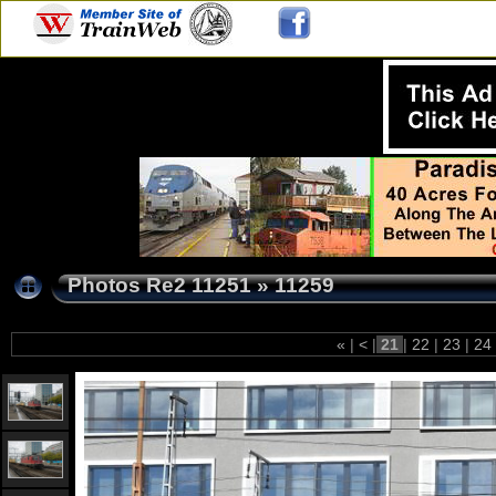
Photos Re2 11251
»
11259
«
|
<
|
21
|
22
|
23
|
24