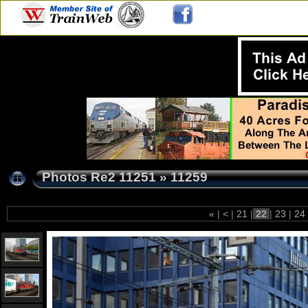
Photos Re2 11251
»
11259
«
|
<
|
21
|
22
|
23
|
24